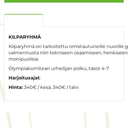
Tuotekuvaus
KILPARYHMÄ
Kilparyhmä on tarkoitettu omistautuneille nuorille gol
valmennusta niin tekniseen osaamiseen, henkiseen os
monipuolisia.
Olympiakomitean urheilijan polku, tasot 4-7
Harjoitusajat
:
Hinta:
340€ / kesä, 340€ / talvi